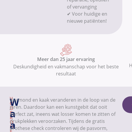
of vervanging
✔ Voor huidige en
nieuwe patiënten!
Meer dan 25 jaar ervaring
H
Deskundigheid en vakmanschap voor het beste
resultaat
V
W
Uw mond en kaak veranderen in de loop van de
O
jaren. Daardoor kan een kunstgebit dat ooit
O
a
R
perfect zat, ineens wat losser komen te zitten of
K
drukplekken veroorzaken. Tijdens de gratis
a
O
M
prothese check controleren wij de pasvorm,
E