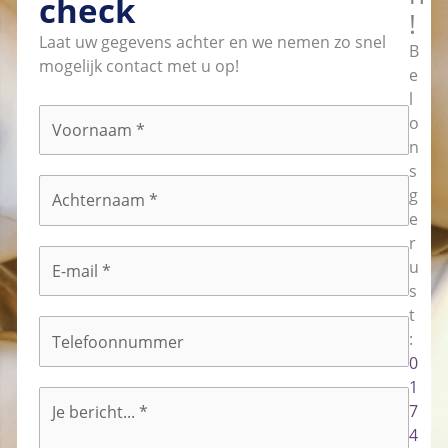
check
!
Laat uw gegevens achter en we nemen zo snel
B
mogelijk contact met u op!
e
l
Voornaam
*
o
n
s
Achternaam
*
g
e
r
E-
u
mailadres
*
s
t
Telefoonnummer
:
0
1
Bericht
*
7
4