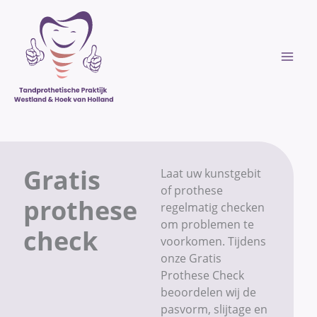
Ga
naar
de
inhoud
Gratis
Laat uw kunstgebit
of prothese
prothese
regelmatig checken
om problemen te
check
voorkomen. Tijdens
onze Gratis
Prothese Check
beoordelen wij de
pasvorm, slijtage en