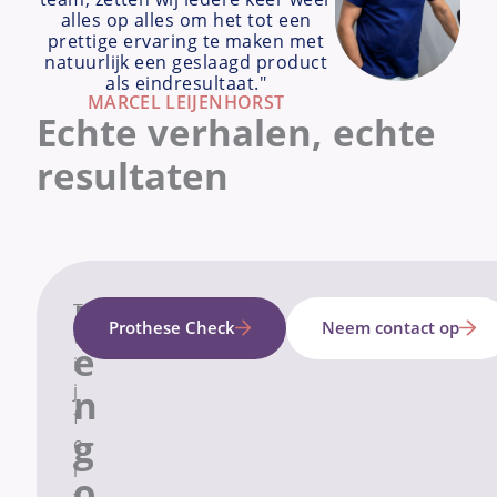
alles op alles om het tot een
prettige ervaring te maken met
natuurlijk een geslaagd product
als eindresultaat."
MARCEL LEIJENHORST
Echte verhalen, echte
resultaten
E
T
Prothese Check
Neem contact op
w
e
i
j
n
f
g
e
l
o
t