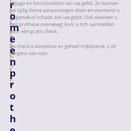
r
slijtage en functionaliteit van uw gebit. Zo kunnen
N
I
we tijdig kleine aanpassingen doen en voorkomt u
o
S
ongemak of schade aan uw gebit. Ook wanneer u
B
E
m
een prothese overweegt kunt u zich aanmelden
T
voor een gratis check.
E
e
R
D
De check is kosteloos en geheel vrijblijvend, u zit
A
e
N
nergens aan vast.
G
n
E
N
E
p
Z
E
r
N
o
t
h
e