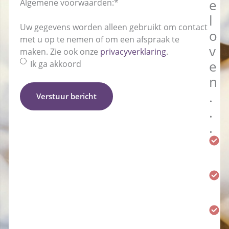
Algemene voorwaarden:
*
e
l
Uw gegevens worden alleen gebruikt om contact
o
met u op te nemen of om een afspraak te
v
maken. Zie ook onze
privacyverklaring
.
Ik ga akkoord
e
n
.
Verstuur bericht
.
.