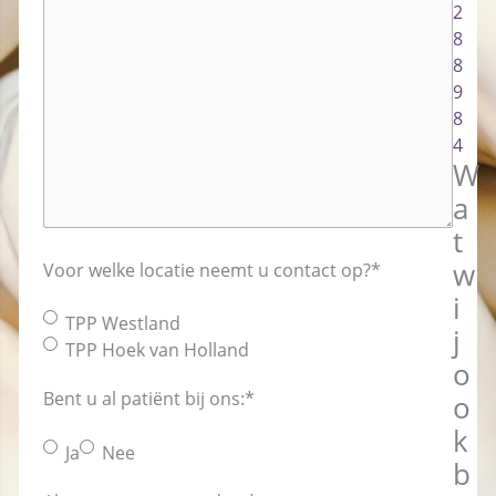
2
8
8
9
8
4
W
a
t
w
Voor welke locatie neemt u contact op?
*
i
TPP Westland
j
TPP Hoek van Holland
o
Bent u al patiënt bij ons:
*
o
k
Ja
Nee
b