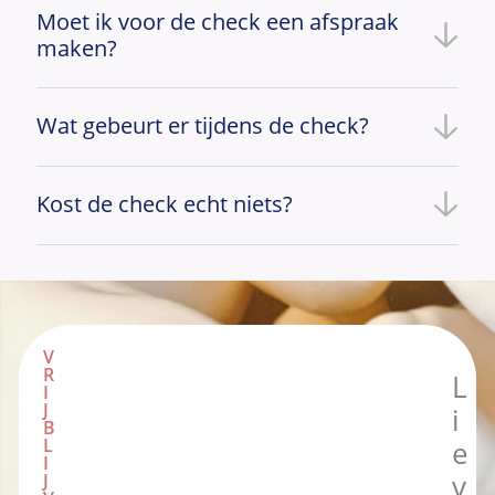
Moet ik voor de check een afspraak
maken?
Wat gebeurt er tijdens de check?
Kost de check echt niets?
V
R
L
I
J
i
B
L
e
I
J
v