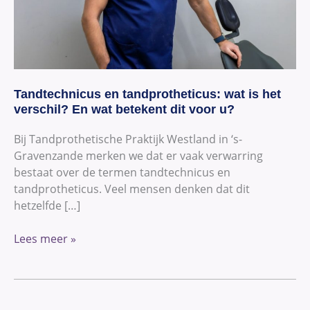
En
wat
betekent
dit
voor
u?
Tandtechnicus en tandprotheticus: wat is het
verschil? En wat betekent dit voor u?
Bij Tandprothetische Praktijk Westland in ‘s-
Gravenzande merken we dat er vaak verwarring
bestaat over de termen tandtechnicus en
tandprotheticus. Veel mensen denken dat dit
hetzelfde […]
Lees meer »